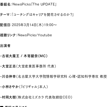
番組名
：NewsPicks「The UPDATE」
テーマ
：「コーチングはキャリアを開花させるのか？」
配信日
：2025年3月14日（木）19:00～
視聴リンク
：
NewsPicks
/
Youtube
出演者
・
古坂大魔王 / 木嵜綾奈（MC）
・
大室正志
（大室産業医事務所 代表）
・
川合伸幸
（名古屋大学大学院情報学研究科 心理・認知科学専攻 教授
・
小林さやか
（「ビリギャル」本人）
・
村岡大樹
（株式会社ミズカラ 代表取締役CEO）
■ 番組の見どころ