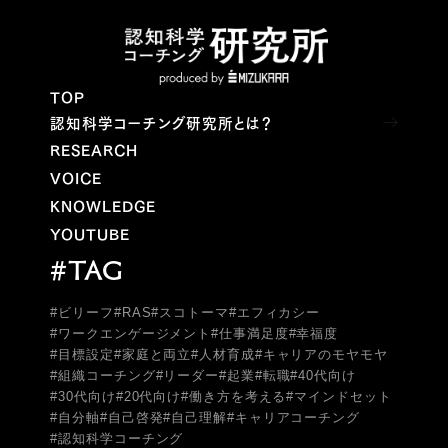
TOP
認知科学コーチング研究所とは？
RESEARCH
VOICE
KNOWLEDGE
YOUTUBE
#TAG
#ビリーフ
#RAS
#スコトーマ
#エフィカシー
#ワークエンゲージメント
#仕事満足度
#幸福度
#目標設定
#家庭と両立
#人材育成
#キャリアのモヤモヤ
#組織コーチング
#リーダー
#起業
#転職
#40代向け
#30代向け
#20代向け
#働き方を考える
#マインドセット
#自分軸
#自己啓発
#自己理解
#キャリアコーチング
#認知科学コーチング