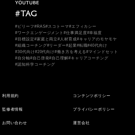
YOUTUBE
#TAG
#ビリーフ
#RAS
#スコトーマ
#エフィカシー
#ワークエンゲージメント
#仕事満足度
#幸福度
#目標設定
#家庭と両立
#人材育成
#キャリアのモヤモヤ
#組織コーチング
#リーダー
#起業
#転職
#40代向け
#30代向け
#20代向け
#働き方を考える
#マインドセット
#自分軸
#自己啓発
#自己理解
#キャリアコーチング
#認知科学コーチング
利用規約
コンテンツポリシー
監修者情報
プライバシーポリシー
お問い合わせ
運営会社