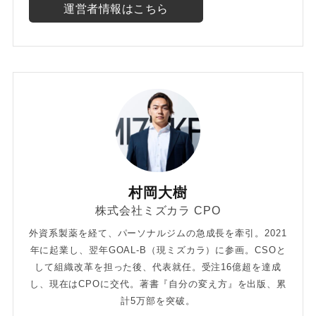
運営者情報はこちら
村岡大樹
株式会社ミズカラ CPO
外資系製薬を経て、パーソナルジムの急成長を牽引。2021
年に起業し、翌年GOAL-B（現ミズカラ）に参画。CSOと
して組織改革を担った後、代表就任。受注16億超を達成
し、現在はCPOに交代。著書『自分の変え方』を出版、累
計5万部を突破。