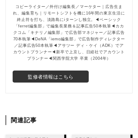
コピーライター／外付け編集長／マーケター｜広告生ま
れ、編集育ち｜リモートシフトを機に16年間の東京生活に
終止符を打ち、淡路島にiターンし独立。◀ベーシック
「ferret編集部」で編集長業務＆記事広告50本執筆◀カカ
クコム「キナリノ編集部」で広告部マネジャー／記事広告
70本執筆◀DeNA「iemo編集部」で広告制作ディレクター
／記事広告50本執筆◀アサツー ディ・ケイ（ADK）でア
カウントプランナー◀新卒で上京し、日経社でアカウント
プランナー◀関西学院大学 卒業（2004年）
監修者情報はこちら
関連記事