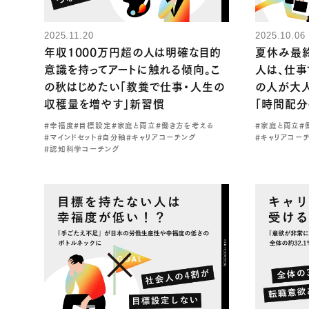
2025.11.20
2025.10.06
年収1000万円超の人は明確な目的
夏休み最
意識を持ってアートに触れる傾向。こ
人は、仕事
の秋はじめたい「教養で仕事・人生の
の人が大
収穫量を増やす」新習慣
「時間配分
#幸福度
#目標設定
#家庭と両立
#働き方を考える
#家庭と両立
#
#マインドセット
#自分軸
#キャリアコーチング
#キャリアコー
#認知科学コーチング