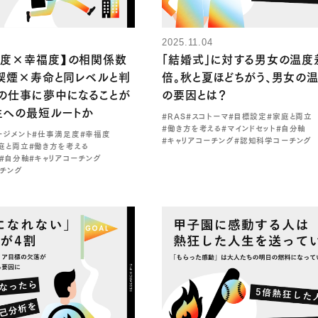
2025.11.04
足度×幸福度】の相関係数
「結婚式」に対する男女の温度
で喫煙×寿命と同レベルと判
倍。秋と夏ほどちがう、男女の
の仕事に夢中になることが
の要因とは？
生への最短ルートか
#RAS
#スコトーマ
#目標設定
#家庭と両立
#働き方を考える
#マインドセット
#自分軸
ージメント
#仕事満足度
#幸福度
#キャリアコーチング
#認知科学コーチング
庭と両立
#働き方を考える
#自分軸
#キャリアコーチング
チング