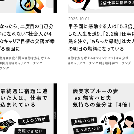
2025.10.01
なったら、二度目の自己分
甲子園に感動する人は「5.3倍
中になれない”社会人が4
した人生を送り、「2.2倍」仕事
なキャリア目標の欠落が幸
熱を注ぐ。「もらった感動」は大
げる要因に
の明日の燃料になっている
設定
#家庭と両立
#働き方を考える
#働き方を考える
#マインドセット
#自分軸
#自分軸
#キャリアコーチング
#キャリアコーチング
#認知科学コーチング
チング