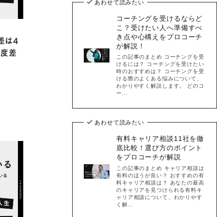
あわせて読みたい
コーチングを受けるならど
こ？受けたい人へ準備すべ
き点や心構えをプロコーチ
差は4
が解説！
温度差
この記事のまとめ コーチングを受
けるには？ コーチングを受けたい
時のおすすめは？ コーチングを受
ける際のよくある悩みについて、
わかりやすく解説します。 どのコ
ー...
あわせて読みたい
有料キャリア相談11社を徹
底比較！選び方のポイント
をプロコーチが解説
この記事のまとめ キャリア相談は
有料のほうが良い？ おすすめの有
料キャリア相談は？ あなたの最高
のキャリアを見つけられる有料キ
ャリア相談について、わかりやす
く解...