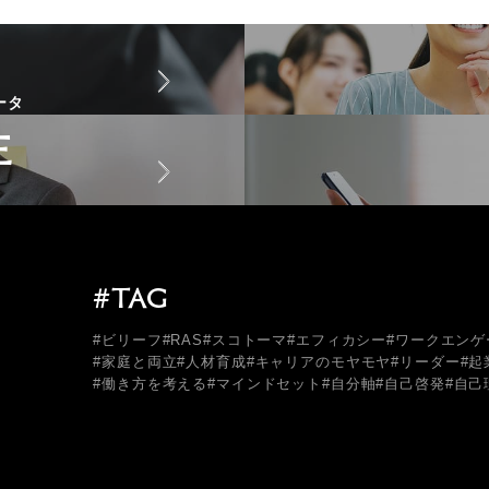
ータ
E
#TAG
#ビリーフ
#RAS
#スコトーマ
#エフィカシー
#ワークエンゲ
#家庭と両立
#人材育成
#キャリアのモヤモヤ
#リーダー
#起
#働き方を考える
#マインドセット
#自分軸
#自己啓発
#自己