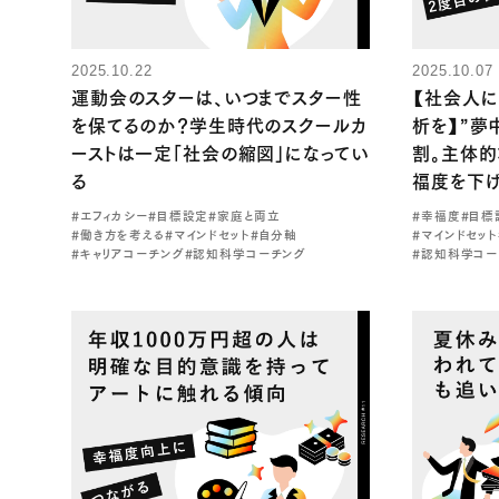
2025.10.22
2025.10.07
運動会のスターは、いつまでスター性
【社会人に
を保てるのか？学生時代のスクールカ
析を】”夢
ーストは一定「社会の縮図」になってい
割。主体的
る
福度を下
#エフィカシー
#目標設定
#家庭と両立
#幸福度
#目標
#働き方を考える
#マインドセット
#自分軸
#マインドセット
#キャリアコーチング
#認知科学コーチング
#認知科学コー