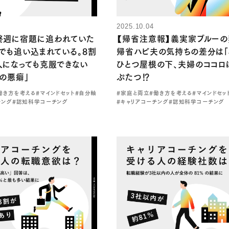
2025.10.04
終週に宿題に追われていた
【帰省注意報】義実家ブルーの妻
でも追い込まれている。8割
帰省ハピ夫の気持ちの差分は「
人になっても克服できない
ひとつ屋根の下、夫婦のココロ
の悪癖」
ぷたつ⁉
働き方を考える
#マインドセット
#自分軸
#家庭と両立
#働き方を考える
#マインドセッ
チング
#認知科学コーチング
#キャリアコーチング
#認知科学コーチング