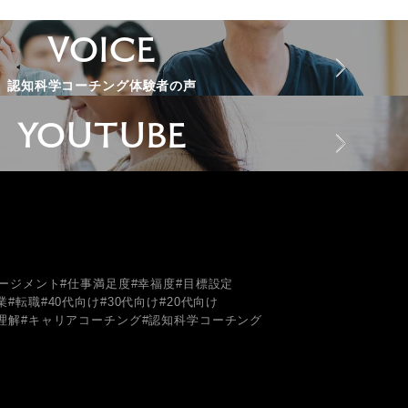
VOICE
認知科学コーチング体験者の声
YOUTUBE
ージメント
#仕事満足度
#幸福度
#目標設定
業
#転職
#40代向け
#30代向け
#20代向け
理解
#キャリアコーチング
#認知科学コーチング