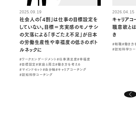
2025.09.19
2026.04.15
社会人の「4割」は仕事の目標設定を
キャリアコ
していない。目標＝充実感のモノサシ
職意欲とは
の欠落による「手ごたえ不足」が日本
き
の労働生産性や幸福度の低さのボト
#転職
#働き方
ルネックに
#認知科学コー
#ワークエンゲージメント
#仕事満足度
#幸福度
#目標設定
#家庭と両立
#働き方を考える
#マインドセット
#自分軸
#キャリアコーチング
#認知科学コーチング