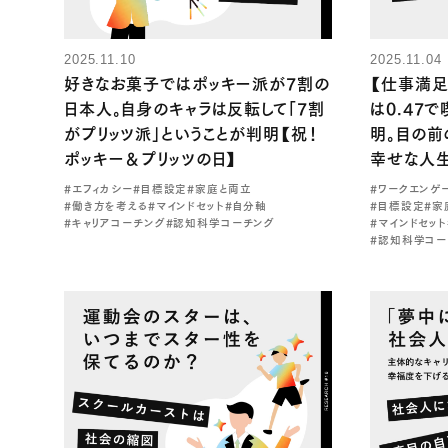
2025.11.10
2025.11.04
好きなお菓子ではポッキー派が7割の
【仕事満
日本人。自身のキャラは反転して「7割
は0.47
がプリッツ派」ということが判明【祝！
明。目の前
ポッキー＆プリッツの日】
幸せな人
#エフィカシー
#目標設定
#家庭と両立
#ワークエンゲ
#働き方を考える
#マインドセット
#自分軸
#目標設定
#家
#キャリアコーチング
#認知科学コーチング
#マインドセット
#認知科学コー