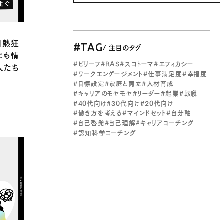
」熱狂
#TAG
/ 注目のタグ
にも情
#ビリーフ
#RAS
#スコトーマ
#エフィカシー
人たち
#ワークエンゲージメント
#仕事満足度
#幸福度
#目標設定
#家庭と両立
#人材育成
#キャリアのモヤモヤ
#リーダー
#起業
#転職
#40代向け
#30代向け
#20代向け
#働き方を考える
#マインドセット
#自分軸
#自己啓発
#自己理解
#キャリアコーチング
#認知科学コーチング