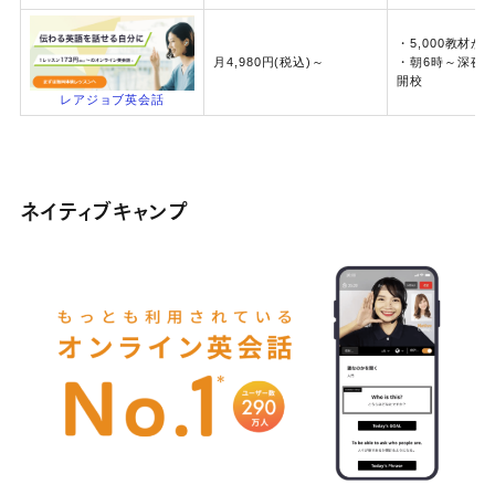
・5,000教材か
月4,980円(税込)～
・朝6時～深夜
開校
レアジョブ英会話
ネイティブキャンプ