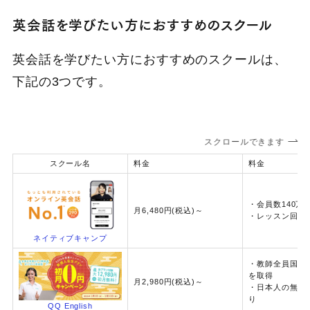
英会話を学びたい方におすすめのスクール
英会話を学びたい方におすすめのスクールは、
下記の3つです。
スクロールできます
スクール名
料金
料金
・会員数140万
月6,480円(税込)～
・レッスン回数
ネイティブ
キャンプ
・教師全員国際資
を取得
月2,980円(税込)～
・日本人の無料
り
QQ
English