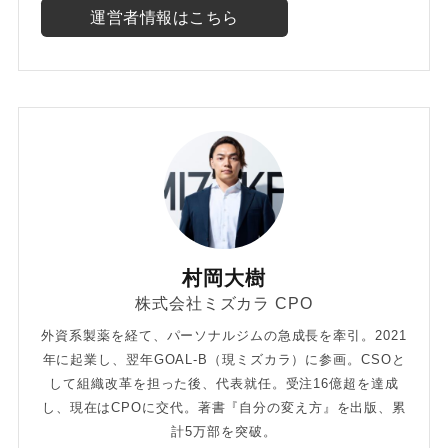
運営者情報はこちら
村岡大樹
株式会社ミズカラ CPO
外資系製薬を経て、パーソナルジムの急成長を牽引。2021
年に起業し、翌年GOAL-B（現ミズカラ）に参画。CSOと
して組織改革を担った後、代表就任。受注16億超を達成
し、現在はCPOに交代。著書『自分の変え方』を出版、累
計5万部を突破。